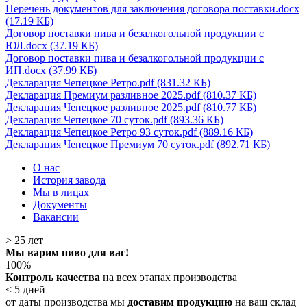
Перечень документов для заключения договора поставки.docx
(17.19 КБ)
Договор поставки пива и безалкогольной продукции с
ЮЛ.docx (37.19 КБ)
Договор поставки пива и безалкогольной продукции с
ИП.docx (37.99 КБ)
Декларация Чепецкое Ретро.pdf (831.32 КБ)
Декларация Премиум разливное 2025.pdf (810.37 КБ)
Декларация Чепецкое разливное 2025.pdf (810.77 КБ)
Декларация Чепецкое 70 суток.pdf (893.36 КБ)
Декларация Чепецкое Ретро 93 суток.pdf (889.16 КБ)
Декларация Чепецкое Премиум 70 суток.pdf (892.71 КБ)
О нас
История завода
Мы в лицах
Документы
Вакансии
> 25
лет
Мы варим пиво для вас!
100%
Контроль качества
на всех этапах производства
< 5
дней
от даты производства мы
доставим продукцию
на ваш склад