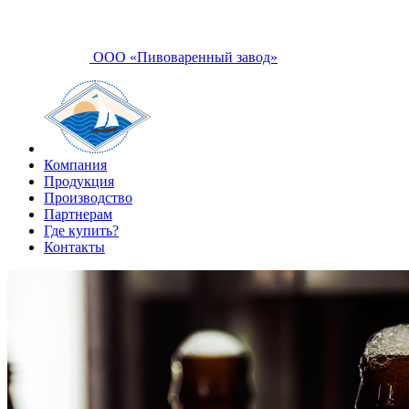
ООО «Пивоваренный завод»
Компания
Продукция
Производство
Партнерам
Где купить?
Контакты