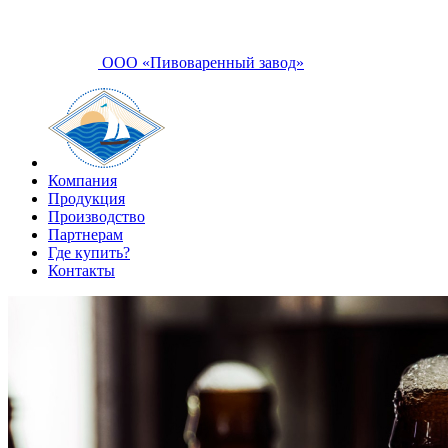
ООО «Пивоваренный завод»
Компания
Продукция
Производство
Партнерам
Где купить?
Контакты